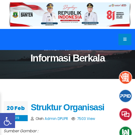
BERANDA
BERITA & ARTIKEL
Informasi Berkala
Struktur Organisasi
20 Feb
2019
Oleh
Admin DPUPR
7503 View
Sumber Gambar :