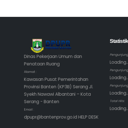
Statist
Pengunjung 
Dinas Pekerjaan Umum dan
Loading..
Penataan Ruang
Pengunjung
Alamat :
Loading..
Kawasan Pusat Pemerintahan
Pengunjung 
Provinsi Banten (KP3B) Serang Jl.
Loading..
Syekh Nawawi Albantani – Kota
Serang - Banten
Total Hits:
Loading..
Email :
dpupr@bantenprov.go.id HELP DESK