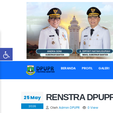
BERANDA
PROFIL
GALERI
RENSTRA DPUP
25 May
2026
Oleh
Admin DPUPR
0 View