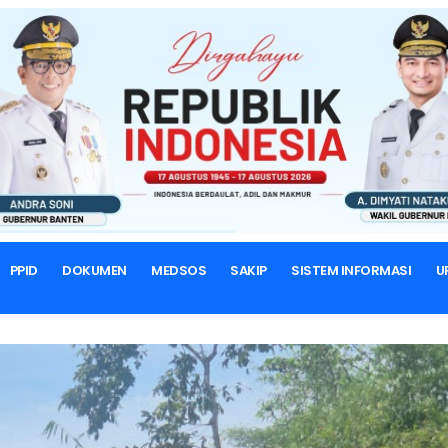
BERANDA
BERITA & ARTIKEL
Berita
PPID
DOKUMEN
MEDSOS
SAKIP
SISTEM INFORMASI
U