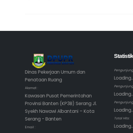
Statist
Pengunjung 
Dinas Pekerjaan Umum dan
Loading..
Penataan Ruang
Pengunjung
Alamat :
Loading..
Kawasan Pusat Pemerintahan
Pengunjung 
Provinsi Banten (KP3B) Serang Jl.
Loading..
Syekh Nawawi Albantani – Kota
Serang - Banten
Total Hits:
Loading..
Email :