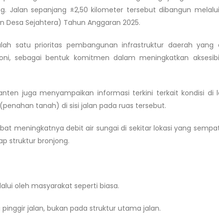
. Jalan sepanjang ±2,50 kilometer tersebut dibangun melal
n Desa Sejahtera) Tahun Anggaran 2025.
ah satu prioritas pembangunan infrastruktur daerah yang 
 Soni, sebagai bentuk komitmen dalam meningkatkan aksesibi
Banten juga menyampaikan informasi terkini terkait kondisi di 
enahan tanah) di sisi jalan pada ruas tersebut.
kibat meningkatnya debit air sungai di sekitar lokasi yang semp
 struktur bronjong.
alui oleh masyarakat seperti biasa.
pinggir jalan, bukan pada struktur utama jalan.