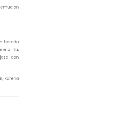
kemudian
ih berada
rena itu,
jasa dan
r, karena