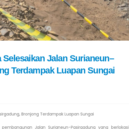
Selesaikan Jalan Surianeun–
ong Terdampak Luapan Sungai
sirgadung, Bronjong Terdampak Luapan Sungai
n pembangunan Jalan Surianeun–Pasirgadung yang berlokasi