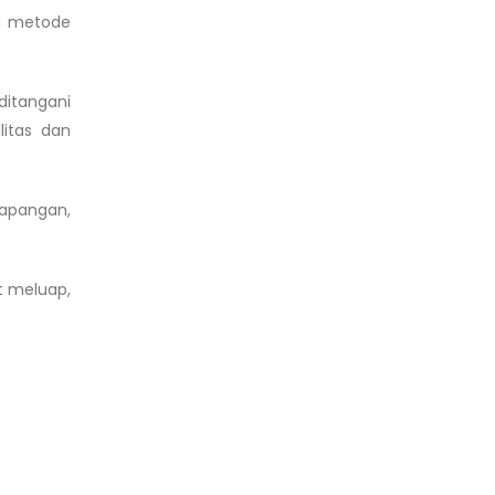
ui metode
ditangani
litas dan
lapangan,
at meluap,